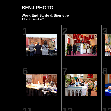
BENJ PHOTO
Week End Santé & Bien-être
19 et 20 Avril 2014
1
2
3
6
7
8