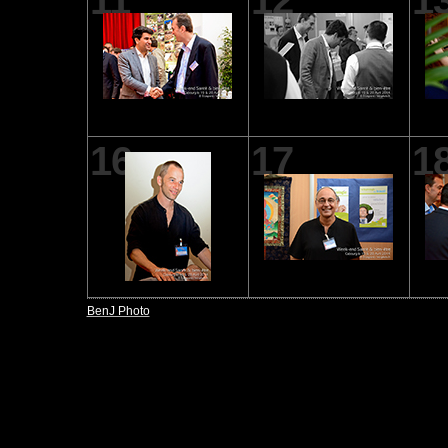
11
12
1
16
17
1
BenJ Photo