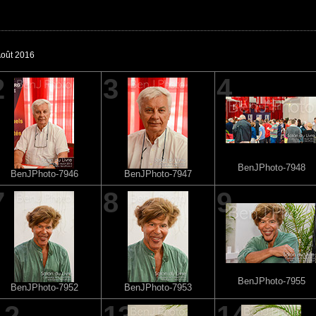
Août 2016
2
3
4
BenJPhoto-7948
BenJPhoto-7946
BenJPhoto-7947
7
8
9
BenJPhoto-7955
BenJPhoto-7952
BenJPhoto-7953