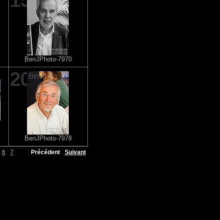
15
BenJPhoto-7970
20
BenJPhoto-7978
6
7
Précédent
Suivant