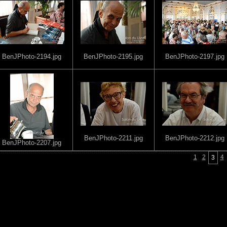
BenJPhoto-2194.jpg
BenJPhoto-2195.jpg
BenJPhoto-2197.jpg
BenJPhoto-2211.jpg
BenJPhoto-2212.jpg
BenJPhoto-2207.jpg
1
2
4
3