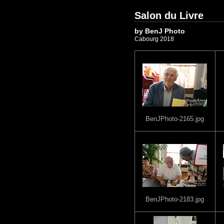
Salon du Livre
by BenJ Photo
Cabourg 2018
BenJPhoto-2165.jpg
BenJPhoto-2183.jpg